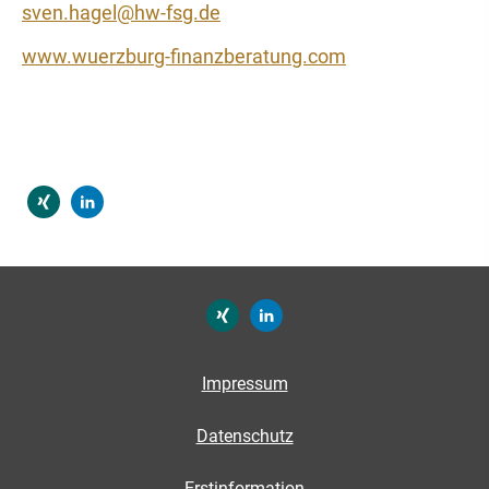
sven.hagel@hw-fsg.de
www.wuerzburg-finanzberatung.com
Impressum
Datenschutz
Erstinformation