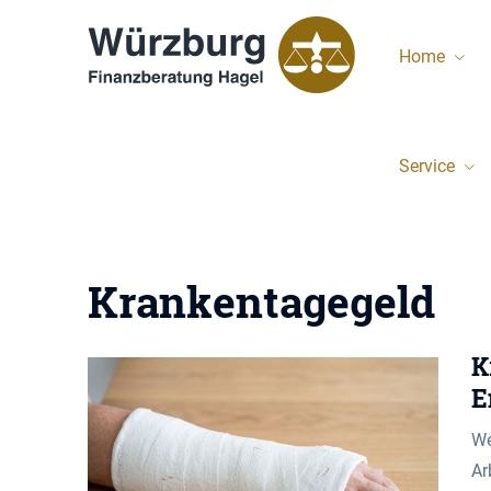
Home
Service
Krankentagegeld
K
E
We
Ar