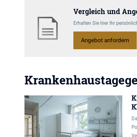
Vergleich und Ang
Erhalten Sie hier Ihr persönl
An­ge­bot an­for­dern
Krankenhaustagege
K
K
Da
Po
Ve